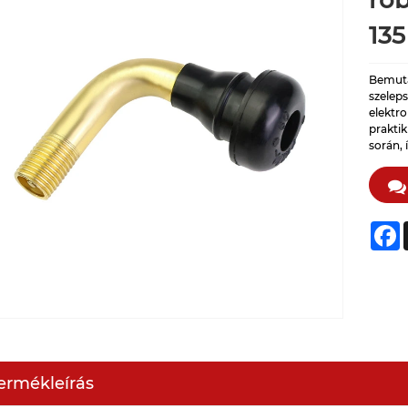
ro
135
Bemuta
szeleps
elektr
praktik
során,
F
ermékleírás