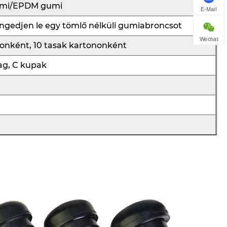
umi/EPDM gumi
E-Mail
 engedjen le egy tömlő nélküli gumiabroncsot
Wechat
onként, 10 tasak kartononként
g, C kupak