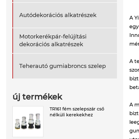
Autódekorációs alkatrészek
A Y
egy
Inn
Motorkerékpár-felújítási
mér
dekorációs alkatrészek
A t
Teherautó gumiabroncs szelep
szo
biz
bet
új termékek
A m
TR161 fém szelepszár cső
biz
nélküli kerekekhez
lee
gum