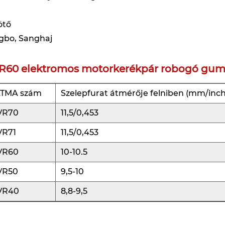
ötő
gbo, Sanghaj
R60 elektromos motorkerékpár robogó gumiab
ATMA szám
Szelepfurat átmérője felniben (mm/inch
VR70
11,5/0,453
VR71
11,5/0,453
VR60
10-10.5
VR50
9,5-10
VR40
8,8-9,5