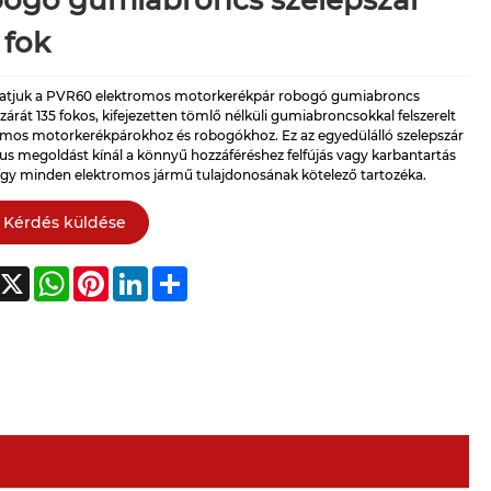
bogó gumiabroncs szelepszár
 fok
tjuk a PVR60 elektromos motorkerékpár robogó gumiabroncs
zárát 135 fokos, kifejezetten tömlő nélküli gumiabroncsokkal felszerelt
omos motorkerékpárokhoz és robogókhoz. Ez az egyedülálló szelepszár
us megoldást kínál a könnyű hozzáféréshez felfújás vagy karbantartás
 így minden elektromos jármű tulajdonosának kötelező tartozéka.
Kérdés küldése
acebook
X
WhatsApp
Pinterest
LinkedIn
Share