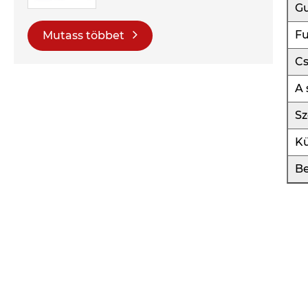
G
Fu
Mutass többet
C
A 
Sz
Kü
Be