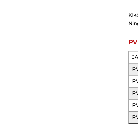
Kik
Nin
PV
J
P
P
P
P
P