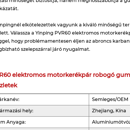
zási minőséget biztosítja, hanem meghosszabbítja a g
kázatát.
inpingnél elkötelezettek vagyunk a kiváló minőségű term
lett. Válassza a Yinping PVR60 elektromos motorkerék
ggel, hogy problémamentesen éljen az abroncs karbantar
bízható szelepszárral járó nyugalmat.
R60 elektromos motorkerékpár robogó gumia
zletek
árkanév:
Semleges/OEM
ármazási hely:
Zhejiang, Kína
ém Anyaga:
Alumíniumötvöz