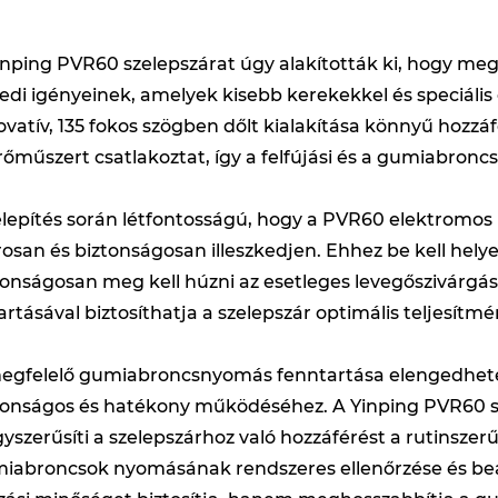
inping PVR60 szelepszárat úgy alakították ki, hogy me
edi igényeinek, amelyek kisebb kerekekkel és speciáli
ovatív, 135 fokos szögben dőlt kialakítása könnyű hozzáf
őműszert csatlakoztat, így a felfújási és a gumiabronc
elepítés során létfontosságú, hogy a PVR60 elektromo
rosan és biztonságosan illeszkedjen. Ehhez be kell helyez
tonságosan meg kell húzni az esetleges levegőszivárgás
artásával biztosíthatja a szelepszár optimális teljesítmé
egfelelő gumiabroncsnyomás fenntartása elengedhete
tonságos és hatékony működéséhez. A Yinping PVR60 sz
gyszerűsíti a szelepszárhoz való hozzáférést a rutinsze
iabroncsok nyomásának rendszeres ellenőrzése és beál