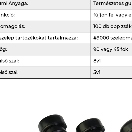
umi Anyaga:
Természetes g
nkció:
fújjon fel vagy
somagolás:
100 db opp zsák
szelep tartozékokat tartalmazza:
#9000 szelepma
ög:
90 vagy 45 fok
lső szál:
8v1
lső szál:
5v1