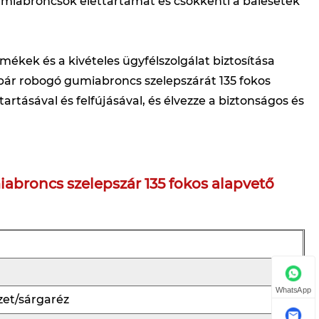
umiabroncsok élettartamát és csökkenti a balesetek
ékek és a kivételes ügyfélszolgálat biztosítása
pár robogó gumiabroncs szelepszárát 135 fokos
tásával és felfújásával, és élvezze a biztonságos és
broncs szelepszár 135 fokos alapvető
WhatsApp
et/sárgaréz