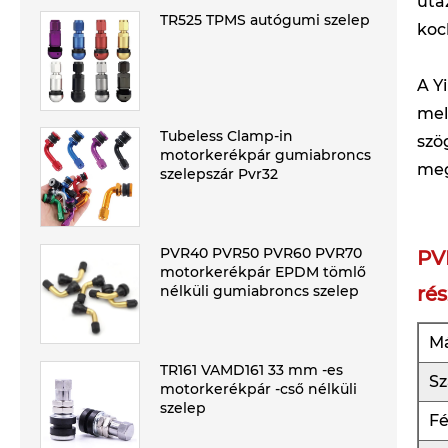
uta
TR525 TPMS autógumi szelep
koc
A Y
mel
Tubeless Clamp-in
szö
motorkerékpár gumiabroncs
meg
szelepszár Pvr32
PVR40 PVR50 PVR60 PVR70
PV
motorkerékpár EPDM tömlő
rés
nélküli gumiabroncs szelep
M
TR161 VAMD161 33 mm -es
Sz
motorkerékpár -cső nélküli
szelep
F