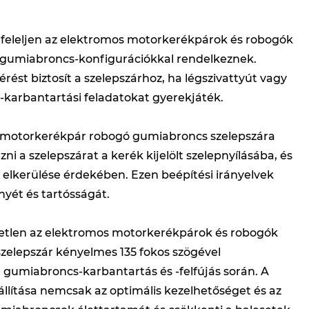
gfeleljen az elektromos motorkerékpárok és robogók
s gumiabroncs-konfigurációkkal rendelkeznek.
érést biztosít a szelepszárhoz, ha légszivattyút vagy
s-karbantartási feladatokat gyerekjáték.
s motorkerékpár robogó gumiabroncs szelepszára
ni a szelepszárat a kerék kijelölt szelepnyílásába, és
 elkerülése érdekében. Ezen beépítési irányelvek
nyét és tartósságát.
tlen az elektromos motorkerékpárok és robogók
elepszár kényelmes 135 fokos szögével
rű gumiabroncs-karbantartás és -felfújás során. A
lítása nemcsak az optimális kezelhetőséget és az