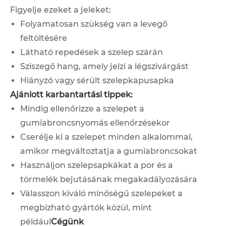
Figyelje ezeket a jeleket:
Folyamatosan szükség van a levegő
feltöltésére
Látható repedések a szelep szárán
Sziszegő hang, amely jelzi a légszivárgást
Hiányzó vagy sérült szelepkapusapka
Ajánlott karbantartási tippek:
Mindig ellenőrizze a szelepet a
gumiabroncsnyomás ellenőrzésekor
Cserélje ki a szelepet minden alkalommal,
amikor megváltoztatja a gumiabroncsokat
Használjon szelepsapkákat a por és a
törmelék bejutásának megakadályozására
Válasszon kiváló minőségű szelepeket a
megbízható gyártók közül, mint
például
Cégünk