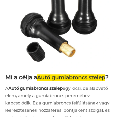
Mi a célja a
?
Autó gumiabroncs szelep
A
Autó gumiabroncs szelep
egy kicsi, de alapvető
elem, amely a gumiabroncs pereméhez
kapcsolódik. Ez a gumiabroncs felfújásának vagy
leeresztésének hozzáférési pontjaként szolgál, és