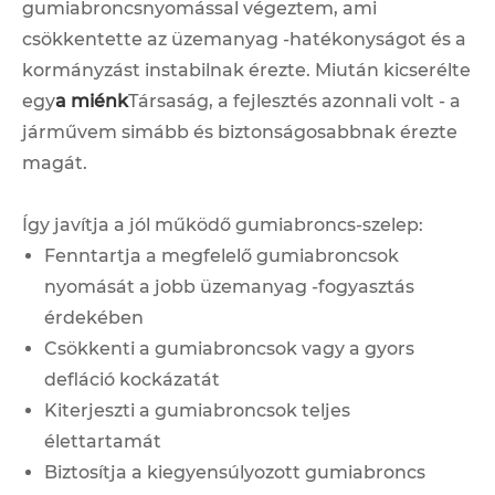
gumiabroncsnyomással végeztem, ami
csökkentette az üzemanyag -hatékonyságot és a
kormányzást instabilnak érezte. Miután kicserélte
egy
a miénk
Társaság, a fejlesztés azonnali volt - a
járművem simább és biztonságosabbnak érezte
magát.
Így javítja a jól működő gumiabroncs-szelep:
Fenntartja a megfelelő gumiabroncsok
nyomását a jobb üzemanyag -fogyasztás
érdekében
Csökkenti a gumiabroncsok vagy a gyors
defláció kockázatát
Kiterjeszti a gumiabroncsok teljes
élettartamát
Biztosítja a kiegyensúlyozott gumiabroncs