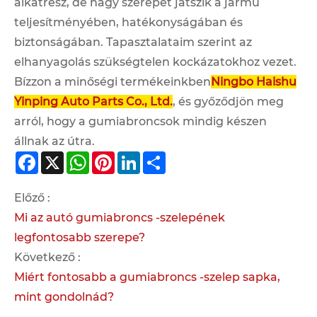
alkatrész, de nagy szerepet játszik a jármű
teljesítményében, hatékonyságában és
biztonságában. Tapasztalataim szerint az
elhanyagolás szükségtelen kockázatokhoz vezet.
Bízzon a minőségi termékeinkben
Ningbo Haishu
Yinping Auto Parts Co., Ltd.
, és győződjön meg
arról, hogy a gumiabroncsok mindig készen
állnak az útra.
Facebook
X
WhatsApp
Pinterest
LinkedIn
Share
Előző :
Mi az autó gumiabroncs -szelepének
legfontosabb szerepe?
Következő :
Miért fontosabb a gumiabroncs -szelep sapka,
mint gondolnád?