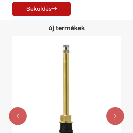
Beküldés

új termékek

