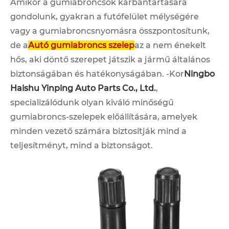
Amikor a gumiabroncsok karbantartására
gondolunk, gyakran a futófelület mélységére
vagy a gumiabroncsnyomásra összpontosítunk,
de a
Autó gumiabroncs szelep
az a nem énekelt
hős, aki döntő szerepet játszik a jármű általános
biztonságában és hatékonyságában. -Kor
Ningbo
Haishu Yinping Auto Parts Co., Ltd.
,
specializálódunk olyan kiváló minőségű
gumiabroncs-szelepek előállítására, amelyek
minden vezető számára biztosítják mind a
teljesítményt, mind a biztonságot.