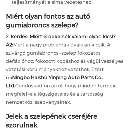
teljesítményét a sima vezetéshez
Miért olyan fontos az autó
gumiabroncs szelepe?
2. kérdés: Miért érdekelnék valami olyan kicsi?
A2:
Mert a nagy problémák gyakran kicsik. A
szivárgó gumiabroncs -szelep fokozatos
deflációhoz, fokozott kopáshoz és végül veszélyes
vezetési körülményekhez vezethet. Ezért
mi
Ningbo Haishu Yinping Auto Parts Co.,
Ltd.
Gondoskodjon arról, hogy minden termék
megfelel -e a légszigetelés és a tartósság
nemzetközi szabványainak.
Jelek a szelepének cseréjére
szorulnak