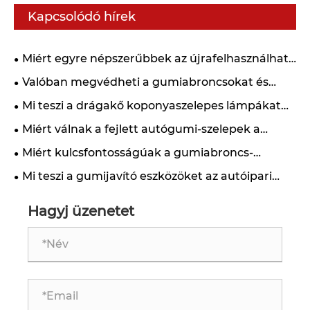
Kapcsolódó hírek
Miért egyre népszerűbbek az újrafelhasználható
gumiabroncs-szelepsapkák az autóipari
Valóban megvédheti a gumiabroncsokat és
utópiacon?
feldobhatja járműve stílusát egy kis korona ABS
Mi teszi a drágakő koponyaszelepes lámpákat
szelepszár sapka?
egyedi választássá járművéhez
Miért válnak a fejlett autógumi-szelepek a
biztonságosabb és hatékonyabb vezetés
Miért kulcsfontosságúak a gumiabroncs-
kulcstényezőjévé?
szelepsapkák a jármű biztonsága és
Mi teszi a gumijavító eszközöket az autóipari
teljesítménye szempontjából?
karbantartás jövőjévé?
Hagyj üzenetet