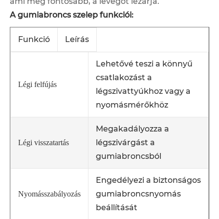
ami még fontosabb, a levegőt lezárja.
A gumiabroncs szelep funkciói:
Funkció
Leírás
Lehetővé teszi a könnyű
csatlakozást a
Légi felfújás
légszivattyúkhoz vagy a
nyomásmérőkhöz
Megakadályozza a
légszivárgást a
Légi visszatartás
gumiabroncsból
Engedélyezi a biztonságos
gumiabroncsnyomás
Nyomásszabályozás
beállítását