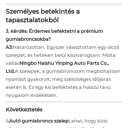
Személyes betekintés a
tapasztalatokból
3. kérdés: Érdemes befektetni a prémium
gumiabroncsokba?
A3:
Határozottan. Egyszer választottam egy olcsó
szelepet, és heteken belül kiszivárogtam. Mióta
váltás
Ningbo Haishu Yinping Auto Parts Co.,
Ltd.
A szelepek, a gumiabroncsom megbízhatóan
nyomást gyakorolt, még szélsőséges időjárás
esetén is. Ez egy kis befektetés a hosszú távú
nyugalom érdekében.
Következtetés
A
Autó gumiabroncs szelep
Lehet, hogy kicsi