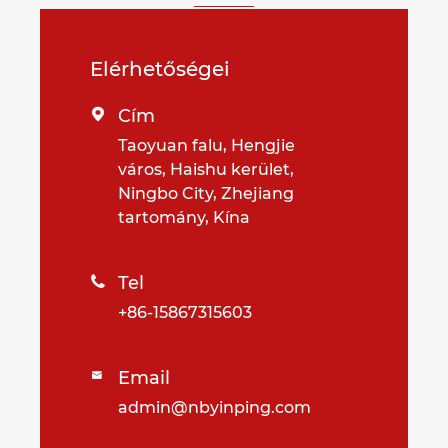
Elérhetőségei
Cím

Taoyuan falu, Hengjie
város, Haishu kerület,
Ningbo City, Zhejiang
tartomány, Kína
Tel

+86-15867315603
Email

admin@nbyinping.com