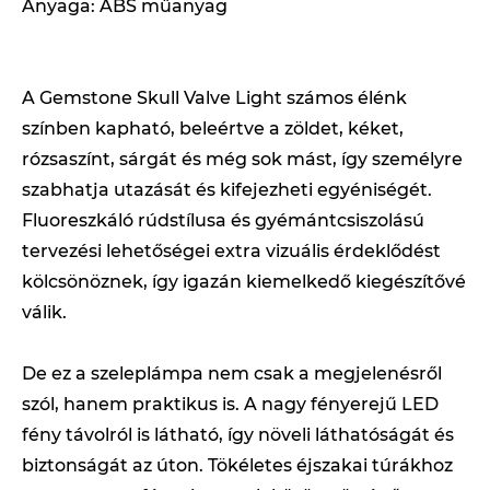
Anyaga: ABS műanyag
A Gemstone Skull Valve Light számos élénk
színben kapható, beleértve a zöldet, kéket,
rózsaszínt, sárgát és még sok mást, így személyre
szabhatja utazását és kifejezheti egyéniségét.
Fluoreszkáló rúdstílusa és gyémántcsiszolású
tervezési lehetőségei extra vizuális érdeklődést
kölcsönöznek, így igazán kiemelkedő kiegészítővé
válik.
De ez a szeleplámpa nem csak a megjelenésről
szól, hanem praktikus is. A nagy fényerejű LED
fény távolról is látható, így növeli láthatóságát és
biztonságát az úton. Tökéletes éjszakai túrákhoz