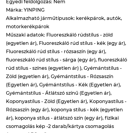
Egyedi feldolgozás: Nem
Márka: YINPING
Alkalmazható járműtípusok: kerékpárok, autók,
motorkerékpárok
Műszaki adatok: Fluoreszkáló rúdstílus - zöld
(egyetlen ár), Fluoreszkáló rúd stílus - kék (egy ár),
Fluoreszkáló rúd stílus - rózsaszín (egy ár),
fluoreszkáló rúd stílus - sárga (egy ár), fluoreszkáló
rúd stílus - színes (egyetlen ár) ), Gyémántstílus -
Zöld (egyetlen ár), Gyémántstílus - Rózsaszín
(Egyetlen ár), Gyémántstílus - Kék (Egyetlen ár),
Gyémántstílus - Átlátszó színű (Egyetlen ár),
Koponyastílus - Zöld (Egyetlen ár), Koponyastílus -
Rózsaszín (egy ár), koponya stílus - kék (egyetlen
ár), koponya stílus - átlátszó szín (egy ár), fizikai
csomagolás kép -2 darab/kártya csomagolás