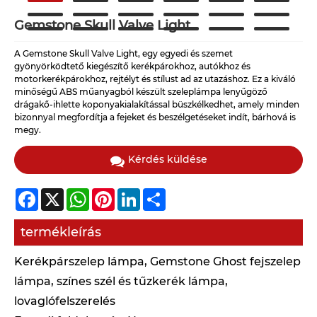
Gemstone Skull Valve Light
A Gemstone Skull Valve Light, egy egyedi és szemet
gyönyörködtető kiegészítő kerékpárokhoz, autókhoz és
motorkerékpárokhoz, rejtélyt és stílust ad az utazáshoz. Ez a kiváló
minőségű ABS műanyagból készült szeleplámpa lenyűgöző
drágakő-ihlette koponyakialakítással büszkélkedhet, amely minden
bizonnyal megfordítja a fejeket és beszélgetéseket indít, bárhová is
megy.
Kérdés küldése
Facebook
X
WhatsApp
Pinterest
LinkedIn
Share
termékleírás
Kerékpárszelep lámpa, Gemstone Ghost fejszelep
lámpa, színes szél és tűzkerék lámpa,
lovaglófelszerelés